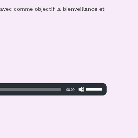
 avec comme objectif la bienveillance et
Utilisez
00:00
les
flèches
haut/bas
pour
augmenter
ou