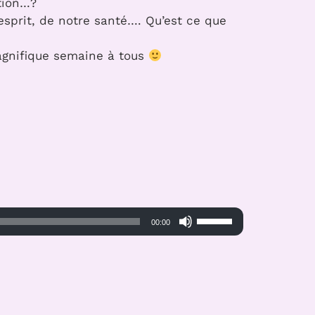
stion…?
esprit, de notre santé…. Qu’est ce que
magnifique semaine à tous
Utilisez
00:00
les
flèches
haut/bas
pour
augmenter