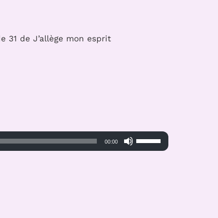
e 31 de J’allège mon esprit
Utilisez
00:00
les
flèches
haut/bas
pour
augmenter
ou