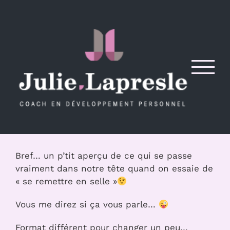
Passer
au
contenu
Bref… un p’tit aperçu de ce qui se passe
vraiment dans notre tête quand on essaie de
« se remettre en selle »
Vous me direz si ça vous parle…
Format différent pour changer un peu…