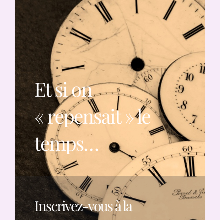
Et si on
« repensait » le
temps…
Inscrivez-vous à la